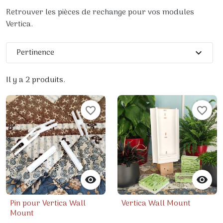
Retrouver les pièces de rechange pour vos modules
Vertica.
Pertinence
expand_more
Il y a 2 produits.
favorite_border
favorite_border


Pin pour Vertica Wall
Vertica Wall Mount
Mount