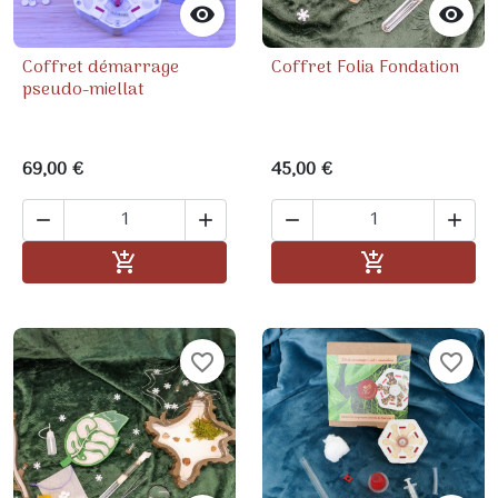


Coffret démarrage
Coffret Folia Fondation
pseudo-miellat
69,00 €
45,00 €




Ajouter au panier
Ajouter au pa


favorite_border
favorite_border