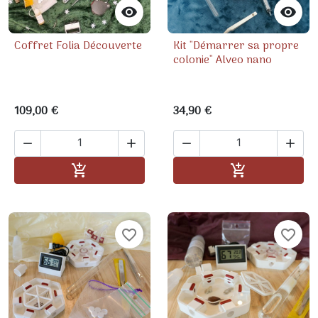


Coffret Folia Découverte
Kit "Démarrer sa propre
colonie" Alveo nano
109,00 €
34,90 €




Ajouter au panier
Ajouter au pa


favorite_border
favorite_border