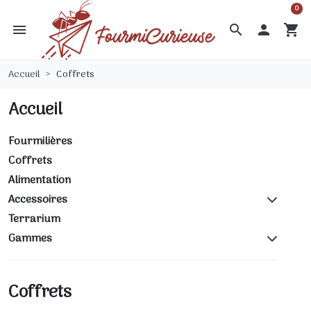
0
menu
search

shopping_cart
Accueil
Coffrets
Accueil
Fourmilières
Coffrets
Alimentation
Accessoires
Terrarium
Gammes
Coffrets