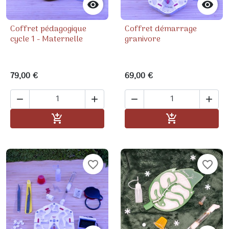


Coffret pédagogique
Coffret démarrage
cycle 1 - Maternelle
granivore
79,00 €
69,00 €




Ajouter au panier
Ajouter au pa


favorite_border
favorite_border