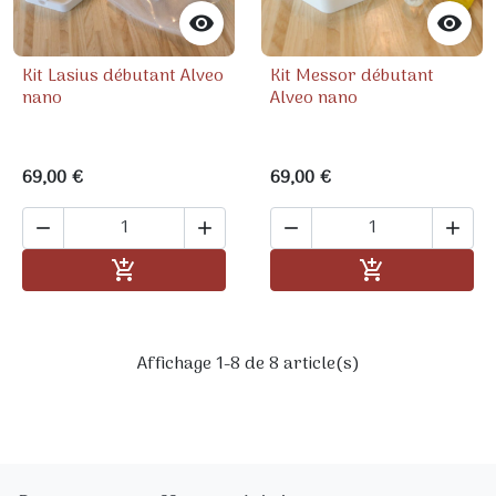


Kit Lasius débutant Alveo
Kit Messor débutant
nano
Alveo nano
69,00 €
69,00 €




Ajouter au panier
Ajouter au pa


Affichage 1-8 de 8 article(s)