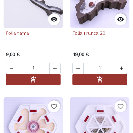


Folia rama
Folia trunca 2D
9,00 €
49,00 €




Ajouter au panier
Ajouter au pa


favorite_border
favorite_border