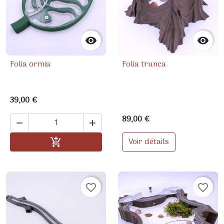


Folia ormia
Folia trunca
39,00 €
89,00 €


Ajouter au panier
Voir détails

favorite_border
favorite_border