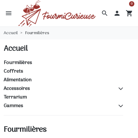
0
menu
search

shopping_cart
Accueil
Fourmilières
Accueil
Fourmilières
Coffrets
Alimentation
Accessoires
Terrarium
Gammes
Fourmilières