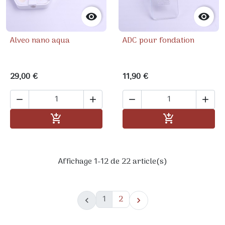


Alveo nano aqua
ADC pour fondation
29,00 €
11,90 €




Ajouter au panier
Ajouter au pa


Affichage 1-12 de 22 article(s)
1
2

