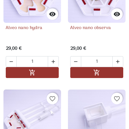


Alveo nano hydra
Alveo nano observa
29,00 €
29,00 €




Ajouter au panier
Ajouter au pa


favorite_border
favorite_border