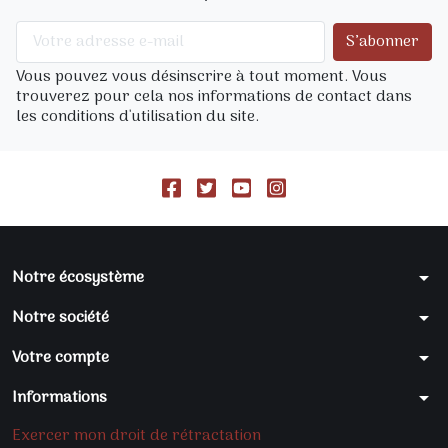
Vous pouvez vous désinscrire à tout moment. Vous
trouverez pour cela nos informations de contact dans
les conditions d'utilisation du site.
Notre écosystème
arrow_drop_down
Notre société
arrow_drop_down
Votre compte
arrow_drop_down
Informations
arrow_drop_down
Exercer mon droit de rétractation