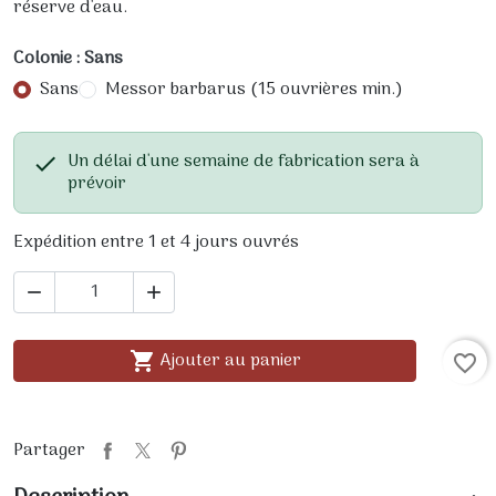
réserve d'eau.
Colonie : Sans
Sans
Messor barbarus (15 ouvrières min.)
Un délai d'une semaine de fabrication sera à

prévoir
Expédition entre 1 et 4 jours ouvrés


Ajouter au panier

favorite_border
Partager