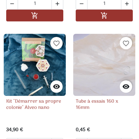




Ajouter au panier
Ajouter au pa


favorite_border
favorite_border


Kit "Démarrer sa propre
Tube à essais 160 x
colonie" Alveo nano
16mm
34,90 €
0,45 €