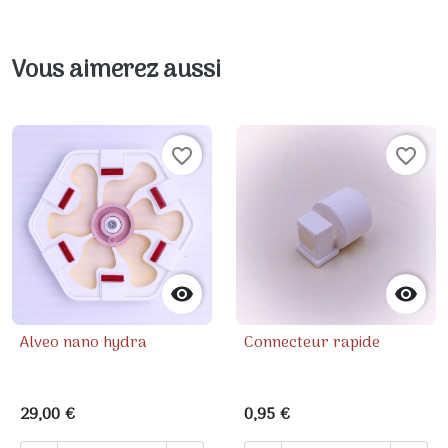
Vous aimerez aussi
favorite_border
favorite_border


Alveo nano hydra
Connecteur rapide
29,00 €
0,95 €