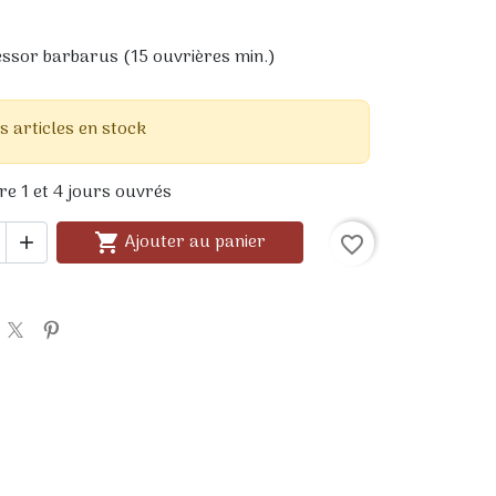
ssor barbarus (15 ouvrières min.)
s articles en stock
re 1 et 4 jours ouvrés
Ajouter au panier


favorite_border