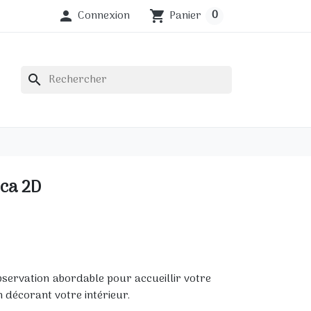
0
Connexion
Panier

shopping_cart
search
nca 2D
bservation abordable pour accueillir votre
n décorant votre intérieur.