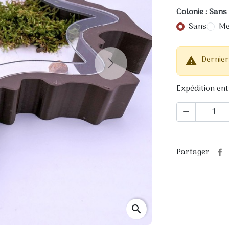
Colonie : Sans
Sans
Me
Dernier

Next
Expédition ent

Partager
search