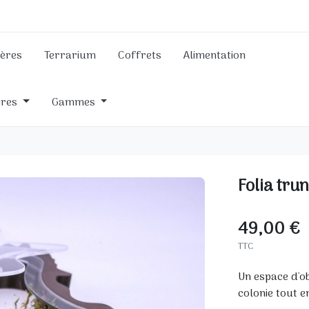
ières
Terrarium
Coffrets
Alimentation
ires
Gammes
Folia tru
49,00 €
TTC
Un espace d'o
colonie tout e