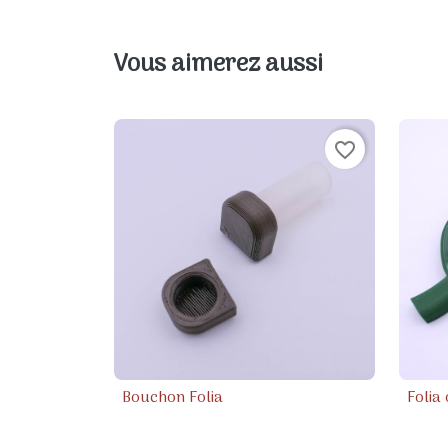
Vous aimerez aussi
favorite_border
Bouchon Folia
Folia
Aperçu rapide
