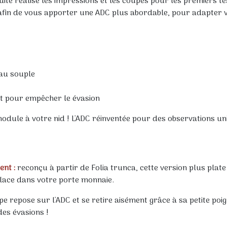
ite réalisé les impressions et les coupes pour les premiers tes
 afin de vous apporter une ADC plus abordable, pour adapter v
yau souple
et pour empêcher le évasion
 module à votre nid ! L'ADC réinventée pour des observations u
nt :
reconçu à partir de Folia trunca, cette version plus plat
place dans votre porte monnaie.
pe repose sur l'ADC et se retire aisément grâce à sa petite po
es évasions !