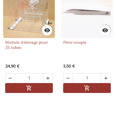


Module d'élevage pour
Pince souple
25 tubes
24,90 €
3,50 €




Ajouter au panier
Ajouter au pa

