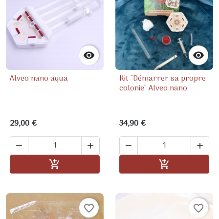


Alveo nano aqua
Kit "Démarrer sa propre
colonie" Alveo nano
29,00 €
34,90 €




Ajouter au panier
Ajouter au pa


favorite_border
favorite_border