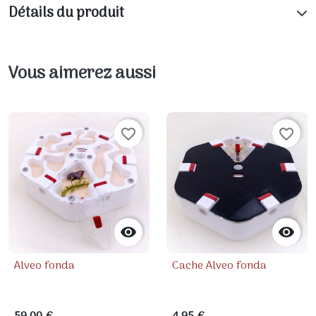
Détails du produit
Vous aimerez aussi
favorite_border
favorite_border


Alveo fonda
Cache Alveo fonda