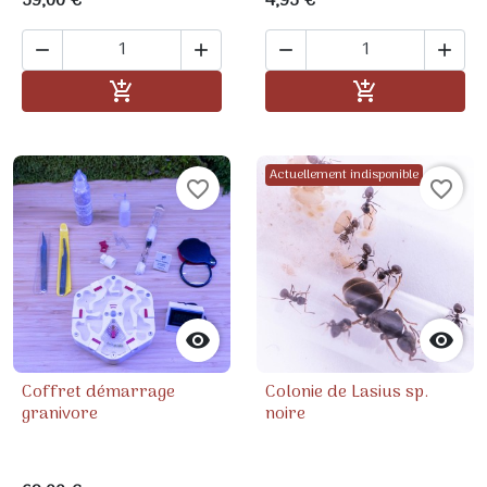
59,00 €
4,95 €




Ajouter au panier
Ajouter au pa


Actuellement indisponible
favorite_border
favorite_border


Coffret démarrage
Colonie de Lasius sp.
granivore
noire