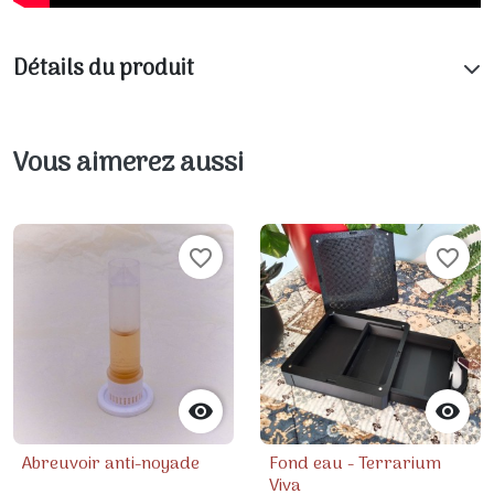
Détails du produit
Vous aimerez aussi
favorite_border
favorite_border


Abreuvoir anti-noyade
Fond eau - Terrarium
Viva