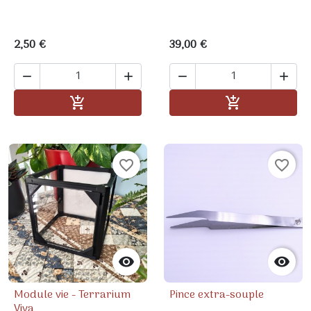
2,50 €
39,00 €




Ajouter au panier
Ajouter au pa


favorite_border
favorite_border


Module vie - Terrarium
Pince extra-souple
Viva